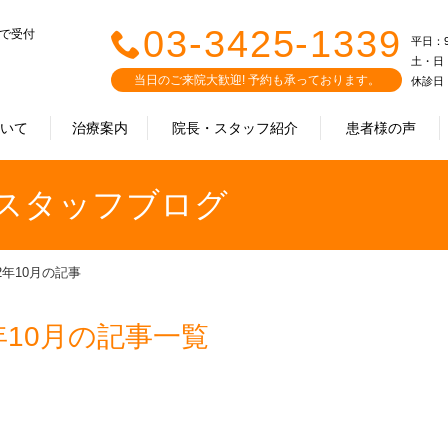
03-3425-1339
まで受付
平日：9:0
土・日・祝
当日のご来院大歓迎! 予約も承っております。
休診日
ついて
治療案内
院長・スタッフ紹介
患者様の声
｜スタッフブログ
22年10月の記事
年10月の記事一覧