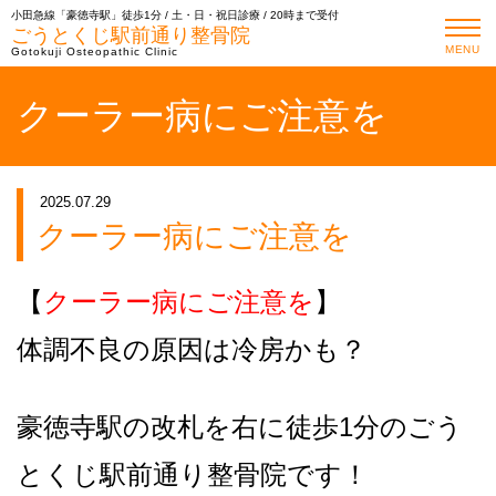
小田急線「豪徳寺駅」徒歩1分 / 土・日・祝日診療 / 20時まで受付
ごうとくじ駅前通り整骨院
MENU
Gotokuji Osteopathic Clinic
クーラー病にご注意を
2025.07.29
クーラー病にご注意を
【
クーラー病にご注意を
】
体調不良の原因は冷房かも？
豪徳寺駅の改札を右に徒歩1分のごう
とくじ駅前通り整骨院です！