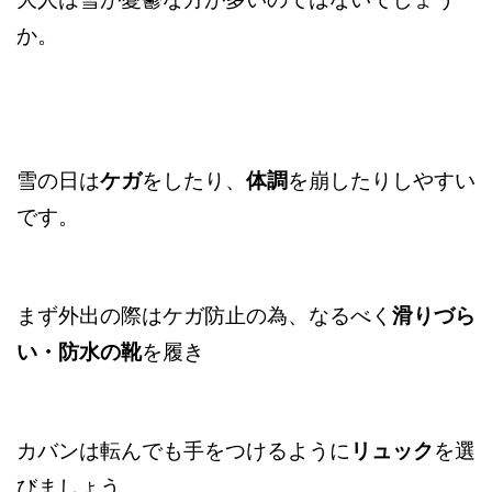
か。
雪の日は
ケガ
をしたり、
体調
を崩したりしやすい
です。
まず外出の際はケガ防止の為、なるべく
滑りづら
い・防水の靴
を履き
カバンは転んでも手をつけるように
リュック
を選
びましょう。