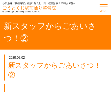
小田急線「豪徳寺駅」徒歩1分 / 土・日・祝日診療 / 20時まで受付
ごうとくじ駅前通り整骨院
MENU
Gotokuji Osteopathic Clinic
新スタッフからごあいさ
つ！②
2020.06.02
新スタッフからごあいさつ！
②