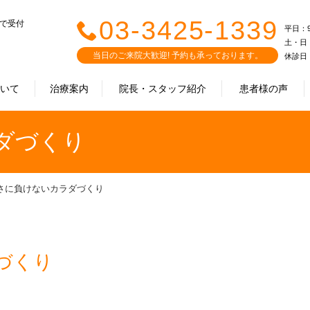
03-3425-1339
まで受付
平日：9:0
土・日・祝
当日のご来院大歓迎! 予約も承っております。
休診日
ついて
治療案内
院長・スタッフ紹介
患者様の声
ダづくり
さに負けないカラダづくり
づくり